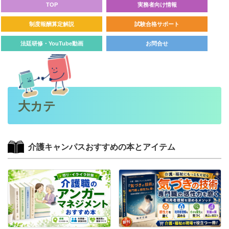
TOP
実務者向け情報
制度報酬算定解説
試験合格サポート
法廷研修・YouTube動画
お問合せ
大カテ
介護キャンパスおすすめの本とアイテム