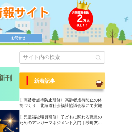
2
お問合せ
新刊
新着記事
〖高齢者虐待防止研修〗高齢者虐待防止の体
制づくり｜北海道社会福祉協議会様にて実施
〖児童福祉職員研修〗子どもに関わる職員の
ためのアンガーマネジメント入門｜砂町友愛
園 養護部様にて実施