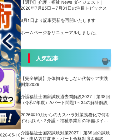
【週刊】介護・福祉 News ダイジェスト｜
2026年7月25日～7月31日の注目トピックス
8月1日より記事更新を再開いたします
ホームページをリニューアルしました。
人気記事
【完全解説】身体拘束をしない代替ケア実践
例集2026
介護福祉士国家試験過去問解説2027｜第38回
（令和7年度）Aパート問題1～34の解答解説
2026年10月からのカスハラ対策義務化で何を
すればいい？介護・福祉事業所の準備ポイン
ト
介護福祉士国家試験対策2027｜第39回の試験
026-05-10
日・申込方法変更・パート合格制度を解説