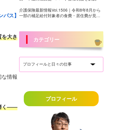
介護保険最新情報Vol.1506｜令和8年8月から
ンパス】
一部の補足給付対象者の食費・居住費が見直
しへ
質を大き
カテゴリー
切な情報
プロフィール
磨く――