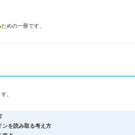
ための一冊です。
る
ます。
方
インを読み取る考え方