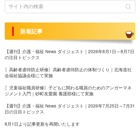
の
ペ
ー
新着記事
ジ
送
【週刊】介護・福祉 News ダイジェスト｜2026年8月1日～8月7日
の注目トピックス
り
〖高齢者虐待防止研修〗高齢者虐待防止の体制づくり｜北海道社
会福祉協議会様にて実施
〖児童福祉職員研修〗子どもに関わる職員のためのアンガーマネ
ジメント入門｜砂町友愛園 養護部様にて実施
【週刊】介護・福祉 News ダイジェスト｜2026年7月25日～7月31
日の注目トピックス
8月1日より記事更新を再開いたします