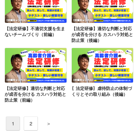
【法定研修】不適切支援を生ま
【法定研修】適切な判断と対応
ないチームづくり（前編）
が成否を分ける カスハラ対処と
防止策（後編）
【法定研修】適切な判断と対応
〖法定研修〗虐待防止の体制づ
が成否を分ける カスハラ対処と
くりとその取り組み（後編）
防止策（前編）
投
1
2
＞
稿