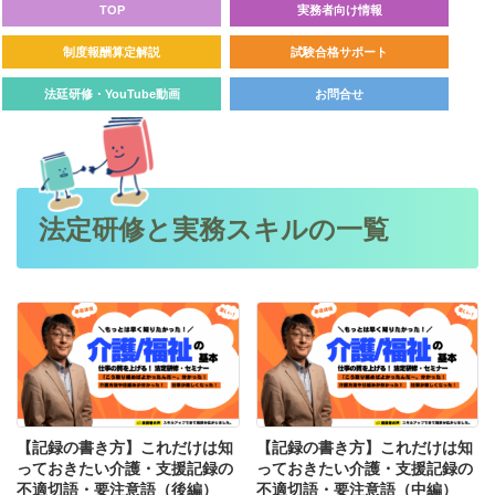
TOP
実務者向け情報
制度報酬算定解説
試験合格サポート
法廷研修・YouTube動画
お問合せ
法定研修と実務スキルの一覧
【記録の書き方】これだけは知
【記録の書き方】これだけは知
っておきたい介護・支援記録の
っておきたい介護・支援記録の
不適切語・要注意語（後編）
不適切語・要注意語（中編）