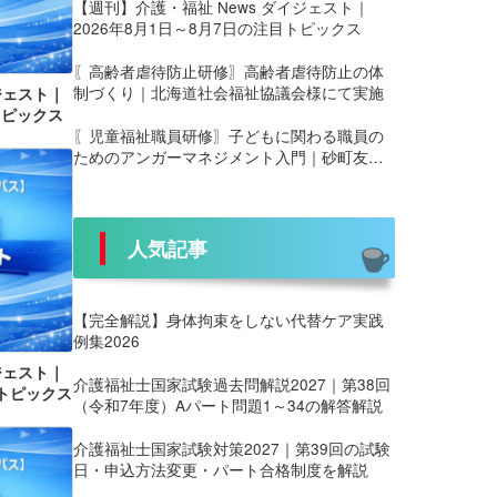
【週刊】介護・福祉 News ダイジェスト｜
2026年8月1日～8月7日の注目トピックス
〖高齢者虐待防止研修〗高齢者虐待防止の体
制づくり｜北海道社会福祉協議会様にて実施
ジェスト｜
トピックス
〖児童福祉職員研修〗子どもに関わる職員の
ためのアンガーマネジメント入門｜砂町友愛
園 養護部様にて実施
人気記事
【完全解説】身体拘束をしない代替ケア実践
例集2026
ジェスト｜
介護福祉士国家試験過去問解説2027｜第38回
目トピックス
（令和7年度）Aパート問題1～34の解答解説
介護福祉士国家試験対策2027｜第39回の試験
日・申込方法変更・パート合格制度を解説