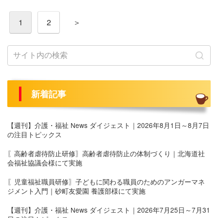
投
1
2
＞
稿
の
ペ
ー
新着記事
ジ
送
【週刊】介護・福祉 News ダイジェスト｜2026年8月1日～8月7日
の注目トピックス
り
〖高齢者虐待防止研修〗高齢者虐待防止の体制づくり｜北海道社
会福祉協議会様にて実施
〖児童福祉職員研修〗子どもに関わる職員のためのアンガーマネ
ジメント入門｜砂町友愛園 養護部様にて実施
【週刊】介護・福祉 News ダイジェスト｜2026年7月25日～7月31