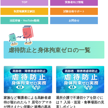
TOP
実務者向け情報
制度報酬算定解説
試験合格サポート
法廷研修・YouTube動画
お問合せ
虐待防止と身体拘束ゼロの一覧
家族など養護者による高齢者虐
通所介護で不適切ケアを防ぐに
待が疑われたら？ 居宅ケアマネ
は？ 入浴・送迎・食事場面の見
が押さえたい初動と連携の基本
直しポイント