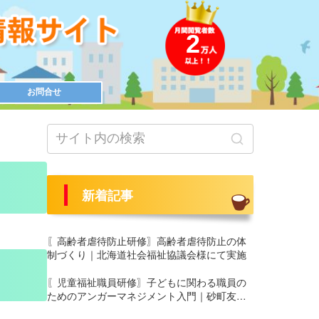
2
お問合せ
新着記事
〖高齢者虐待防止研修〗高齢者虐待防止の体
制づくり｜北海道社会福祉協議会様にて実施
〖児童福祉職員研修〗子どもに関わる職員の
ためのアンガーマネジメント入門｜砂町友愛
園 養護部様にて実施