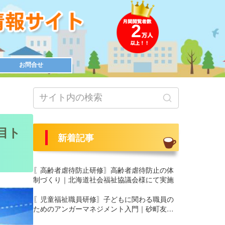
2
お問合せ
注目ト
新着記事
〖高齢者虐待防止研修〗高齢者虐待防止の体
制づくり｜北海道社会福祉協議会様にて実施
〖児童福祉職員研修〗子どもに関わる職員の
ためのアンガーマネジメント入門｜砂町友愛
園 養護部様にて実施