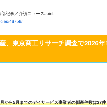
部記事／介護ニュースJoint
icles/46756/
、東京商工リサーチ調査で2026年
1月から5月までのデイサービス事業者の倒産件数は27件