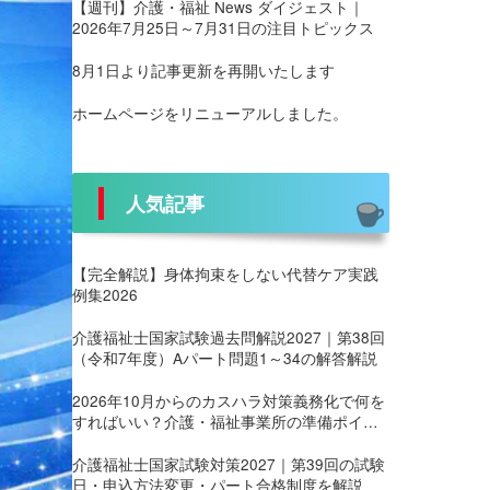
【週刊】介護・福祉 News ダイジェスト｜
2026年7月25日～7月31日の注目トピックス
8月1日より記事更新を再開いたします
ホームページをリニューアルしました。
人気記事
【完全解説】身体拘束をしない代替ケア実践
例集2026
介護福祉士国家試験過去問解説2027｜第38回
（令和7年度）Aパート問題1～34の解答解説
2026年10月からのカスハラ対策義務化で何を
すればいい？介護・福祉事業所の準備ポイン
ト
介護福祉士国家試験対策2027｜第39回の試験
日・申込方法変更・パート合格制度を解説