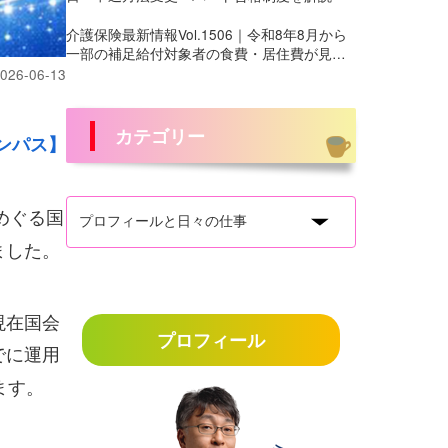
介護保険最新情報Vol.1506｜令和8年8月から
一部の補足給付対象者の食費・居住費が見直
しへ
026-06-13
カテゴリー
ンパス】
めぐる国
ました。
現在国会
プロフィール
でに運用
ます。