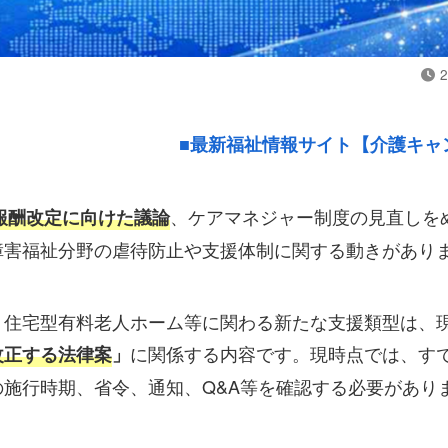
2
■最新福祉情報サイト【介護キャ
、ケアマネジャー制度の見直しを
護報酬改定に向けた議論
障害福祉分野の虐待防止や支援体制に関する動きがあり
、住宅型有料老人ホーム等に関わる新たな支援類型は、
に関係する内容です。現時点では、す
改正する法律案
」
施行時期、省令、通知、Q&A等を確認する必要があり