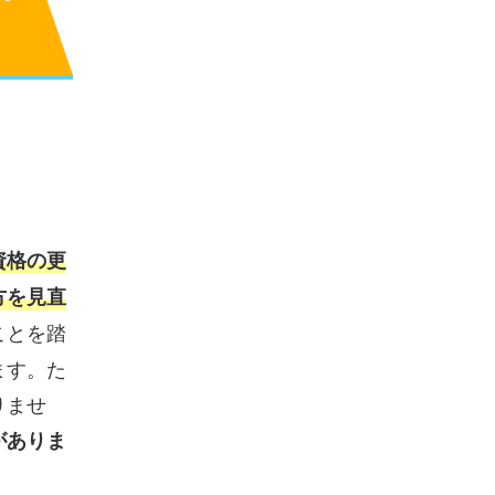
資格の更
方を見直
ことを踏
ます。た
りませ
がありま