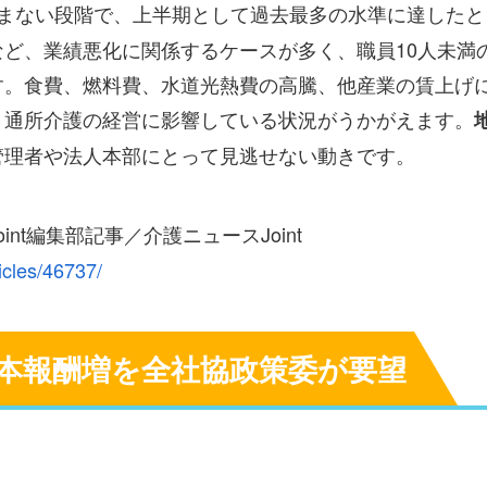
含まない段階で、上半期として過去最多の水準に達したと
ど、業績悪化に関係するケースが多く、職員10人未満
す。食費、燃料費、水道光熱費の高騰、他産業の賃上げ
、通所介護の経営に影響している状況がうかがえます。
管理者や法人本部にとって見逃せない動きです。
nt編集部記事／介護ニュースJoint
icles/46737/
本報酬増を全社協政策委が要望