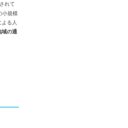
されて
の小規模
による人
地域の通