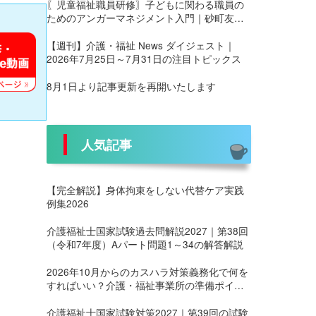
〖児童福祉職員研修〗子どもに関わる職員の
ためのアンガーマネジメント入門｜砂町友愛
園 養護部様にて実施
【週刊】介護・福祉 News ダイジェスト｜
2026年7月25日～7月31日の注目トピックス
8月1日より記事更新を再開いたします
人気記事
【完全解説】身体拘束をしない代替ケア実践
例集2026
介護福祉士国家試験過去問解説2027｜第38回
（令和7年度）Aパート問題1～34の解答解説
2026年10月からのカスハラ対策義務化で何を
すればいい？介護・福祉事業所の準備ポイン
ト
介護福祉士国家試験対策2027｜第39回の試験