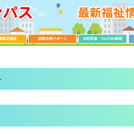
酬算定解説
試験合格サポート
法廷研修・YouTube動画
ト