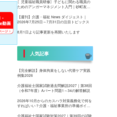
〖児童福祉職員研修〗子どもに関わる職員の
ためのアンガーマネジメント入門｜砂町友愛
園 養護部様にて実施
【週刊】介護・福祉 News ダイジェスト｜
2026年7月25日～7月31日の注目トピックス
8月1日より記事更新を再開いたします
人気記事
【完全解説】身体拘束をしない代替ケア実践
例集2026
介護福祉士国家試験過去問解説2027｜第38回
（令和7年度）Aパート問題1～34の解答解説
2026年10月からのカスハラ対策義務化で何を
すればいい？介護・福祉事業所の準備ポイン
ト
介護福祉士国家試験対策2027｜第39回の試験