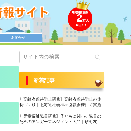
2
お問合せ
新着記事
〖高齢者虐待防止研修〗高齢者虐待防止の体
制づくり｜北海道社会福祉協議会様にて実施
〖児童福祉職員研修〗子どもに関わる職員の
ためのアンガーマネジメント入門｜砂町友愛
園 養護部様にて実施