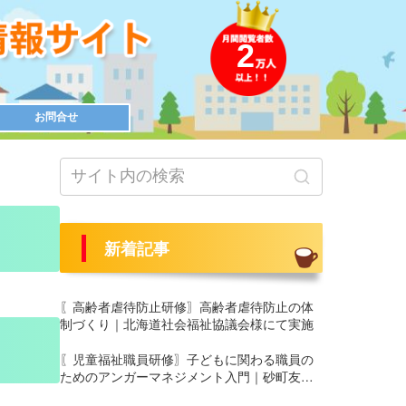
2
お問合せ
新着記事
〖高齢者虐待防止研修〗高齢者虐待防止の体
制づくり｜北海道社会福祉協議会様にて実施
〖児童福祉職員研修〗子どもに関わる職員の
ためのアンガーマネジメント入門｜砂町友愛
園 養護部様にて実施