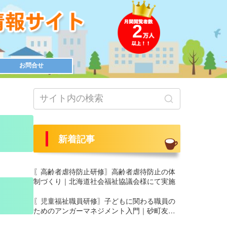
2
お問合せ
新着記事
〖高齢者虐待防止研修〗高齢者虐待防止の体
制づくり｜北海道社会福祉協議会様にて実施
〖児童福祉職員研修〗子どもに関わる職員の
ためのアンガーマネジメント入門｜砂町友愛
園 養護部様にて実施