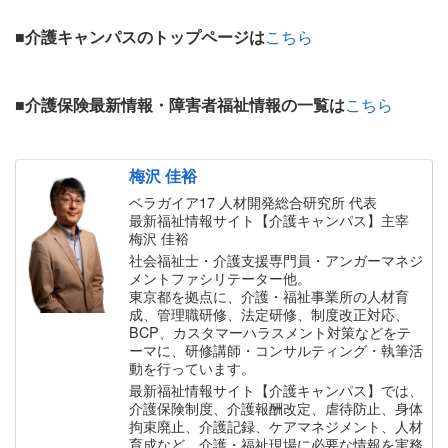
■
介護キャンパスのトップページは
こちら
■
介護保険最新情報・障害者福祉情報の一覧は
こちら
梅沢 佳裕
ベラガイア17 人材開発総合研究所 代表
最新福祉情報サイト【介護キャンパス】主宰
梅沢 佳裕
社会福祉士・介護支援専門員・アンガーマネジ
メントファシリテーター他。
東京都を拠点に、介護・福祉事業所の人材育
成、管理職研修、法定研修、制度改正対応、
BCP、カスタマーハラスメント対策などをテ
ーマに、研修講師・コンサルティング・執筆活
動を行っています。
最新福祉情報サイト【介護キャンパス】では、
介護保険制度、介護報酬改定、虐待防止、身体
拘束廃止、介護記録、ケアマネジメント、人材
育成など、介護・福祉現場に必要な情報を実務