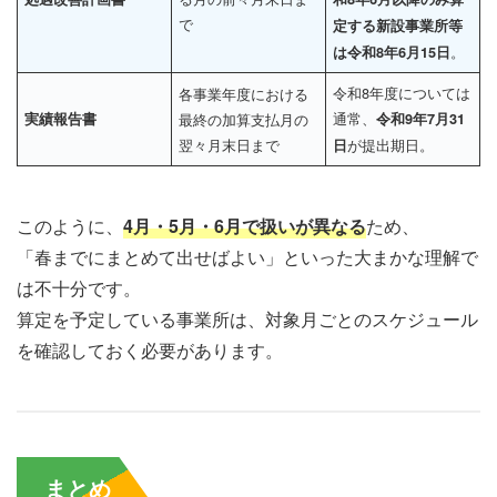
で
定する新設事業所等
。
は令和8年6月15日
令和8年度については
各事業年度における
通常、
実績報告書
最終の加算支払月の
令和9年7月31
翌々月末日まで
が提出期日。
日
このように、
4月・5月・6月で扱いが異なる
ため、
「春までにまとめて出せばよい」といった大まかな理解で
は不十分です。
算定を予定している事業所は、対象月ごとのスケジュール
を確認しておく必要があります。
まとめ