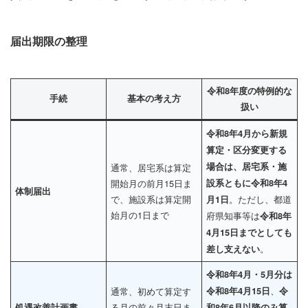
届出期限の整理
令和8年度の特例的な
手続
基本の考え方
扱い
令和8年4月から新規
算定・区分変更する
場合は、居宅系・施
通常、居宅系は算定
開始月の前月15日ま
設系ともに令和8年4
体制届出
で、施設系は算定開
。ただし、都道
月1日
始月の1日まで
府県知事等は
令和8年
4月15日までとしても
。
差し支えない
令和8年4月・5月分は
、
通常、初めて算定す
令和8年4月15日
令
る月の前々月末日ま
処遇改善計画書
和8年6月以降のみ算